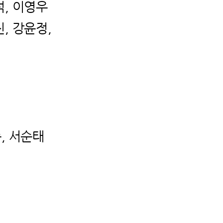
, 이영우
 강윤정,
, 서순태