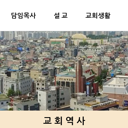
담임목사
설 교
교회생활
교 회 역 사