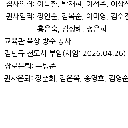
직: 이득환, 박재현, 이석주, 이상석
직: 정인순, 김복순, 이미영, 김수진,
숙, 김성혜, 정은희
2 교육관 옥상 방수 공사
7 김민규 전도사 부임(사임: 2026.04.26)
5
장로은퇴: 문병준
퇴: 장춘희, 김윤옥, 송영호, 김영순